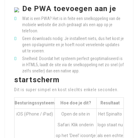
De PWA toevoegen aan je
Wat is een PWA? Het is in feite een snelkoppeling van de
mobiele website die zich gedraagt als een app op je
telefoon.
Geen downloads nodig: Je installeert niets, dus het kost je
geen opslagruimte en je hoeft nooit vervelende updates
uit te voeren.
Snelheid: Doordat het systeem perfect geoptimaliseerd is
in HTML5, laadt de site via de snelkoppeling net zo snel (of
zelfs sneller) dan een native app.
startscherm
Dit is super simpel en kost slechts enkele seconden.
Besturingssysteem
Hoe doe je dit?
Resultaat
iOS (iPhone / iPad)
Open de site in
Het Spinalto
Safari. Klik onderin
logo staat nu
op het ‘Deel’ icoontje
als een echte