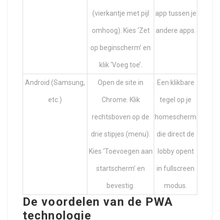
(vierkantje met pijl
app tussen je
omhoog). Kies ‘Zet
andere apps.
op beginscherm’ en
klik ‘Voeg toe’.
Android (Samsung,
Open de site in
Een klikbare
etc.)
Chrome. Klik
tegel op je
rechtsboven op de
homescherm
drie stipjes (menu).
die direct de
Kies ‘Toevoegen aan
lobby opent
startscherm’ en
in fullscreen
bevestig.
modus.
De voordelen van de PWA
technologie