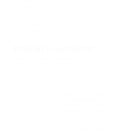
Anda. Pemain bisa mengetik dan mengirim pesan yang
akan segera dijawab oleh perwakilan layanan
pelanggan. Kami perlu mencari sedikit lebih jauh untuk
menemukan lokasi berbagai saluran dukungan
tersebut. Artinya, informasi Anda tidak akan pernah
jatuh ke tangan peretas atau pihak tidak berwenang
lainnya.
Program Loyalitas VIP
Promo ini dibagikan di seluruh
jaringan dan umumnya
menawarkan hadiah uang tunai atau bonus tambahan.
Namun, jika Anda tetap bermain di situs ini, bonus
loyalitas akan membantu Anda mendapatkan putaran
gratis.
Selain itu, pemain bisa
menikmati Paket Sambutan 4
bagian yang besar, beberapa
promo mingguan, dan
Skema
Loyalitas yang jika Anda mencapai level
tertinggi, Anda bisa memenangkan Lamborghini asli.
Meskipun tidak ada penyebutan program VIP di web,
beberapa promosi ditampilkan secara menonjol di Tab
Promosi. Jika Anda mendaftar sebagai anggota VIP,