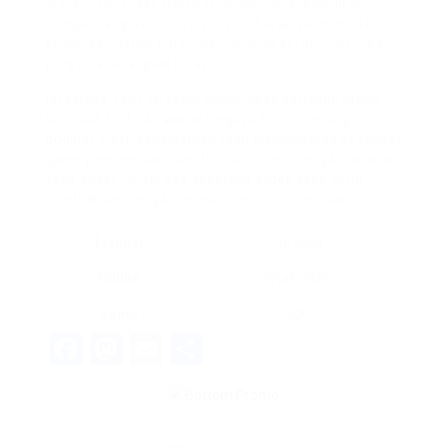
sisi kiri situs, dan hanya tersedia untuk dimainkan
dengan uang asli. Situs-situs ini biasanya memiliki
kesamaan dalam hal pilihan permainan, promosi, atau
penyedia perangkat lunak.
Ini karena situs tersebut diluncurkan bertahun-tahun
lalu saat font dan warna bergaya kartun sedang
populer. Hasil penelusuran kami menunjukkan destinasi
game yang memadukan fungsi modern dengan layanan
yang andal, meski ada beberapa aspek yang perlu
diperhatikan dengan cermat oleh calon pemain.
Lisensi
Curacao
Online
Sejak 2025
Game
7,500+
Facebook
Mastodon
Email
Share