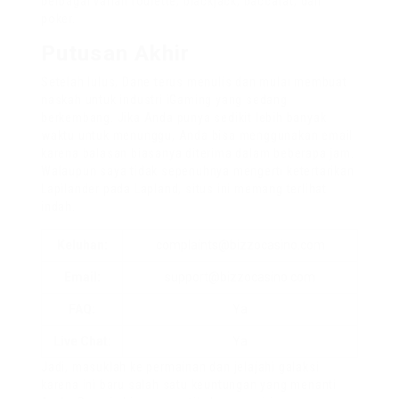
berbagai varian roulette, blackjack, baccarat, dan
poker.
Putusan Akhir
Setelah lulus, Dane terus menulis dan mulai membuat
naskah untuk industri iGaming yang sedang
berkembang. Jika Anda punya sedikit lebih banyak
waktu untuk menunggu, Anda bisa menggunakan email
karena balasan biasanya diterima dalam beberapa jam.
Walaupun saya tidak sepenuhnya mengerti ketertarikan
Lapilander pada Lapland, situs ini memang terlihat
indah.
Keluhan:
complaints@bizzocasino.com
Email:
support@bizzocasino.com
FAQ:
Ya
Live Chat:
Ya
Jadi, masuklah ke permainan dan jelajahi galaksi
karena ini baru salah satu keuntungan yang menanti