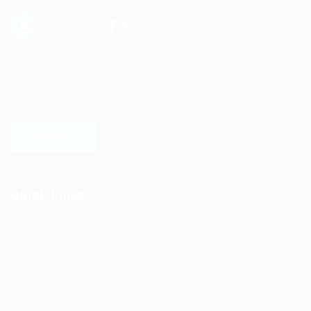
Sed consequat sapien faus quam bibendum convallis quis in
nulla. Pellentesque volutpat odio eget diam cursus semper.
LEARN MORE
Quick Links
Job Packages
Post New Job
Jobs Listing
Jobs Style Grid
Employer Listing