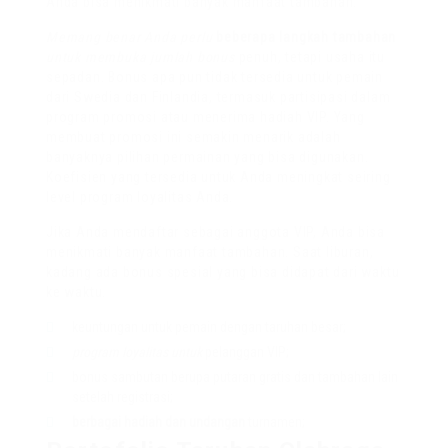
Anda bisa menikmati banyak manfaat tambahan.
Memang benar Anda perlu
beberapa langkah tambahan
untuk membuka jumlah bonus
penuh, tetapi usaha itu
sepadan. Bonus apa pun tidak tersedia untuk pemain
dari Swedia dan Finlandia, termasuk partisipasi dalam
program promosi atau menerima hadiah VIP. Yang
membuat promosi ini semakin menarik adalah
banyaknya pilihan permainan yang bisa digunakan.
Koefisien yang tersedia untuk Anda meningkat seiring
level program loyalitas Anda.
Jika Anda mendaftar sebagai anggota VIP, Anda bisa
menikmati banyak manfaat tambahan. Saat liburan,
kadang ada bonus spesial yang bisa didapat dari waktu
ke waktu.
keuntungan untuk pemain dengan taruhan besar;
program loyalitas untuk
pelanggan VIP;
bonus sambutan berupa putaran gratis dan tambahan lain
setelah registrasi;
berbagai hadiah dan undangan
turnamen;